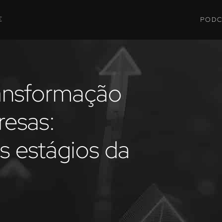
E
PODC
ransformação
resas:
 estágios da