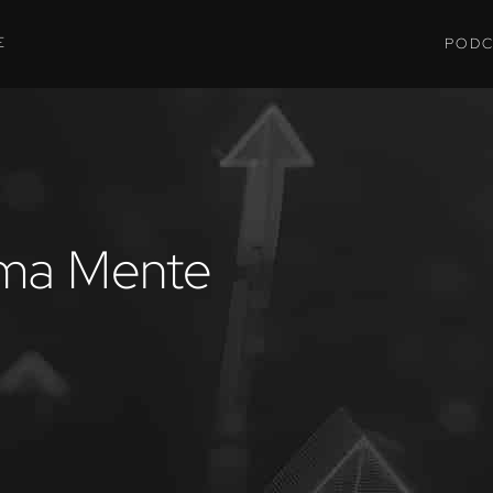
E
PODC
uma Mente
a